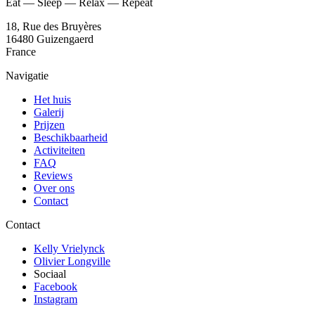
Eat — Sleep — Relax — Repeat
18, Rue des Bruyères
16480 Guizengaerd
France
Navigatie
Het huis
Galerij
Prijzen
Beschikbaarheid
Activiteiten
FAQ
Reviews
Over ons
Contact
Contact
Kelly Vrielynck
Olivier Longville
Sociaal
Facebook
Instagram