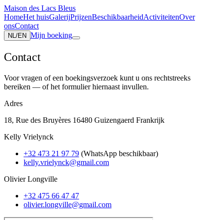
Maison des Lacs Bleus
Home
Het huis
Galerij
Prijzen
Beschikbaarheid
Activiteiten
Over
ons
Contact
Mijn boeking
NL
/
EN
Contact
Voor vragen of een boekingsverzoek kunt u ons rechtstreeks
bereiken — of het formulier hiernaast invullen.
Adres
18, Rue des Bruyères 16480 Guizengaerd Frankrijk
Kelly Vrielynck
+32 473 21 97 79
(
WhatsApp beschikbaar
)
kelly.vrielynck@gmail.com
Olivier Longville
+32 475 66 47 47
olivier.longville@gmail.com