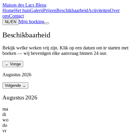
Maison des Lacs Bleus
Home
Het huis
Galerij
Prijzen
Beschikbaarheid
Activiteiten
Over
ons
Contact
Mijn boeking
NL
/
EN
Beschikbaarheid
Bekijk welke weken vrij zijn. Klik op een datum om te starten met
boeken — wij bevestigen elke aanvraag binnen 24 uur.
←
Vorige
Augustus 2026
Volgende
→
Augustus 2026
ma
di
wo
do
vr