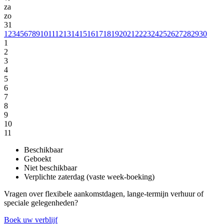
za
zo
31
1
2
3
4
5
6
7
8
9
10
11
12
13
14
15
16
17
18
19
20
21
22
23
24
25
26
27
28
29
30
1
2
3
4
5
6
7
8
9
10
11
Beschikbaar
Geboekt
Niet beschikbaar
Verplichte zaterdag (vaste week-boeking)
Vragen over flexibele aankomstdagen, lange-termijn verhuur of
speciale gelegenheden?
Boek uw verblijf