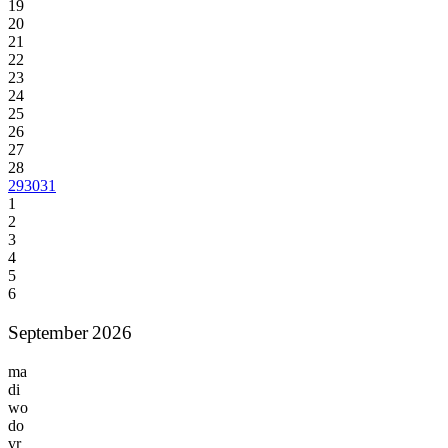
19
20
21
22
23
24
25
26
27
28
29
30
31
1
2
3
4
5
6
September 2026
ma
di
wo
do
vr